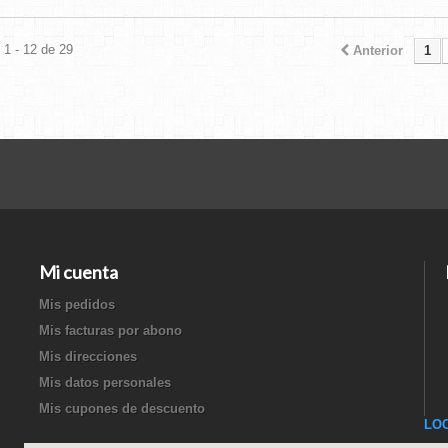
1 - 12 de 29
Anterior
1
Mi cuenta
Mis pedidos
Mis facturas por abono
Mis direcciones
Mis datos personales
Mis cupones de descuento
LO