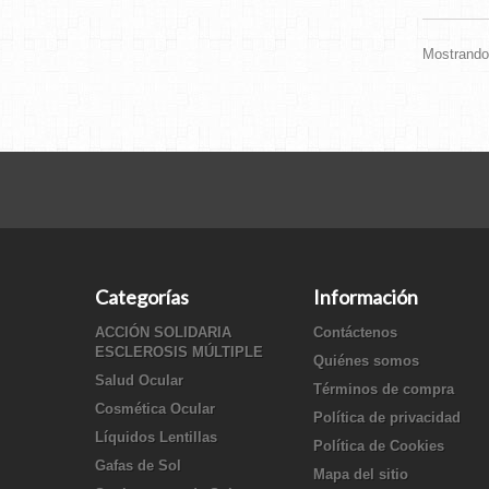
Mostrando 
Categorías
Información
ACCIÓN SOLIDARIA
Contáctenos
ESCLEROSIS MÚLTIPLE
Quiénes somos
Salud Ocular
Términos de compra
Cosmética Ocular
Política de privacidad
Líquidos Lentillas
Política de Cookies
Gafas de Sol
Mapa del sitio