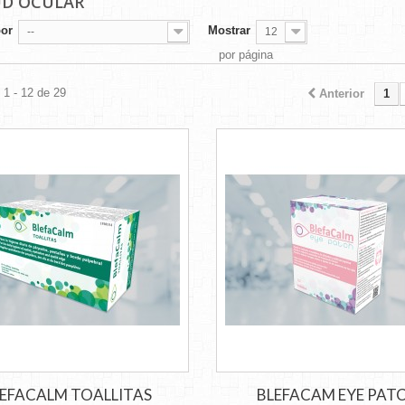
UD OCULAR
por
Mostrar
--
12
por página
1 - 12 de 29
Anterior
1
EFACALM TOALLITAS
BLEFACAM EYE PAT