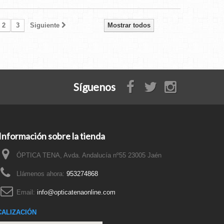
2
3
Siguiente
Mostrar todos
Síguenos
Información sobre la tienda
ÓPTICA TENA, Avda. Andalucía nº55 23005 Jaén
Llámenos ahora:
953274868
Email:
info@opticatenaonline.com
CALIZACIÓN