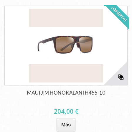
¡OFERTA!
MAUI JIM HONOKALANI H455-10
204,00 €
Más