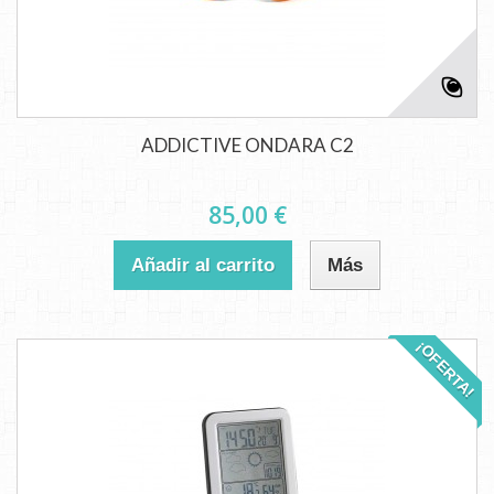
ADDICTIVE ONDARA C2
85,00 €
Añadir al carrito
Más
¡OFERTA!