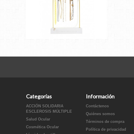
Categorías
Información
ACCIÓN SOLIDARIA
Contáctenos
ESCLEROSIS MÚLTIPLE
Quiénes somos
Salud Ocular
Términos de compra
Cosmética Ocular
Política de privacidad