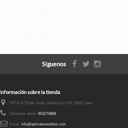
Síguenos
Información sobre la tienda
ÓPTICA TENA, Avda. Andalucía nº55 23005 Jaén
Llámenos ahora:
953274868
Email:
info@opticatenaonline.com