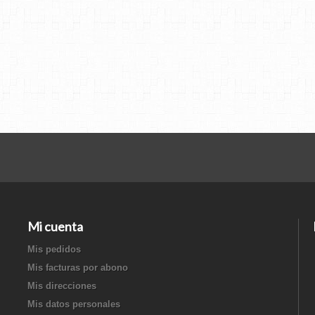
Mi cuenta
Mis pedidos
Mis facturas por abono
Mis direcciones
Mis datos personales