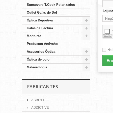
Suncovers T.Cook Polarizados
Adjunt
Outlet Gafas de Sol
Ningú
Óptica Deportiva
Selec
Gafas de Lectura
ar
Monturas
Productos Antivaho
He 
Accesorios Óptica
Óptica de ocio
Env
Meteorología
FABRICANTES
ABBOTT
ADDICTIVE