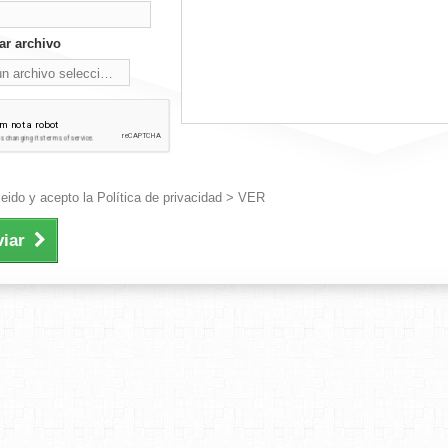
ar archivo
n archivo seleccionado
cione un
chivo
leido y acepto la Política de privacidad
> VER
iar