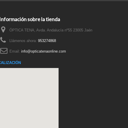
Información sobre la tienda
ÓPTICA TENA, Avda. Andalucía nº55 23005 Jaén
Llámenos ahora:
953274868
Email:
info@opticatenaonline.com
CALIZACIÓN