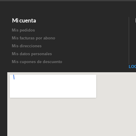
Mi cuenta
Mis pedidos
Mis facturas por abono
Mis direcciones
Mis datos personales
Mis cupones de descuento
LO