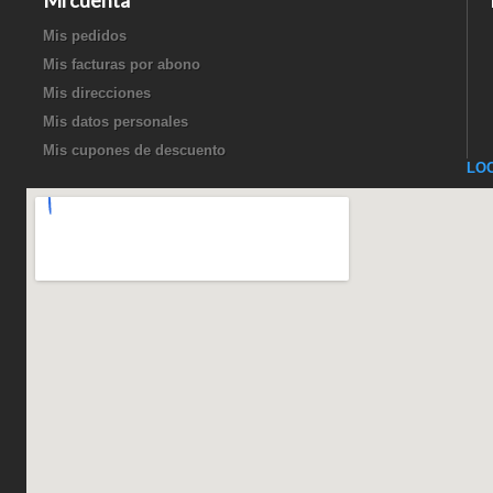
Mi cuenta
Mis pedidos
Mis facturas por abono
Mis direcciones
Mis datos personales
Mis cupones de descuento
LO