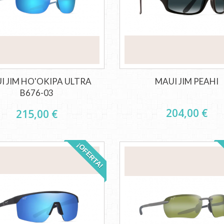
I JIM HO'OKIPA ULTRA
MAUI JIM PEAHI
B676-03
204,00 €
215,00 €
¡OFERTA!