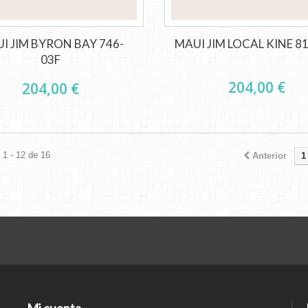
I JIM BYRON BAY 746-
MAUI JIM LOCAL KINE 8
03F
204,00 €
204,00 €
1 - 12 de 16
Anterior
1