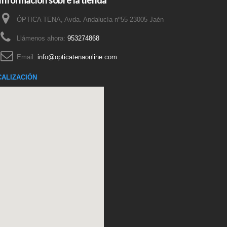
Información sobre la tienda
ÓPTICA TENA, Avda. Andalucía nº55 23005 Jaén
Llámenos ahora:
953274868
Email:
info@opticatenaonline.com
CALIZACIÓN