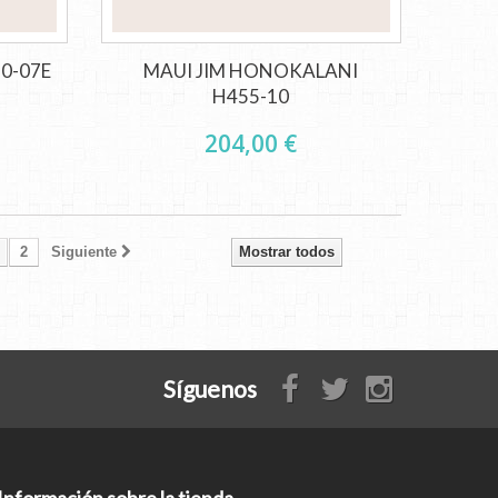
10-07E
MAUI JIM HONOKALANI
H455-10
204,00 €
2
Siguiente
Mostrar todos
Síguenos