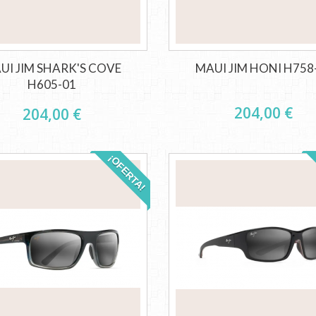
UI JIM SHARK'S COVE
MAUI JIM HONI H758
H605-01
204,00 €
204,00 €
¡OFERTA!