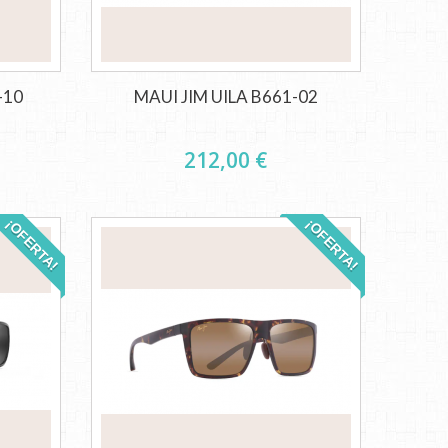
-10
MAUI JIM UILA B661-02
212,00 €
¡OFERTA!
¡OFERTA!